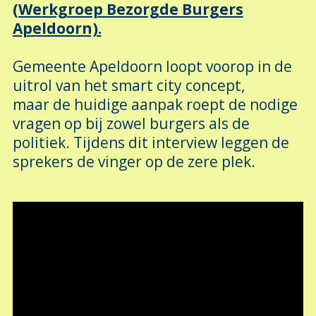
(Werkgroep Bezorgde Burgers
Apeldoorn).
Gemeente Apeldoorn loopt voorop in de
uitrol van het smart city concept,
maar de huidige aanpak roept de nodige
vragen op bij zowel burgers als de
politiek. Tijdens dit interview leggen de
sprekers de vinger op de zere plek.