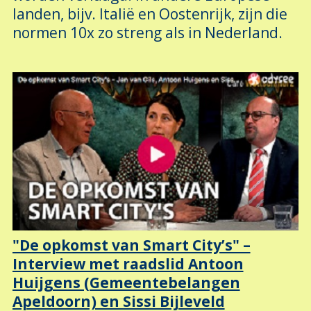
landen, bijv. Italië en Oostenrijk, zijn die
normen 10x zo streng als in Nederland.
"De opkomst van Smart City’s" –
Interview met raadslid Antoon
Huijgens (Gemeentebelangen
Apeldoorn) en Sissi Bijleveld