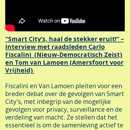
"Smart City’s, haal de stekker eruit!" –
Interview met raadsleden Carlo
Fiscalini (Nieuw-Democratisch Zeist)
en Tom van Lamoen (Amersfoort voor
Vrijheid)
Fiscalini en Van Lamoen pleiten voor een
breder debat over de gevolgen van Smart
City's, met inbegrip van de mogelijke
gevolgen voor privacy, surveillance en de
verdeling van macht. Ze stellen dat het
essentieel is om de samenleving actief te